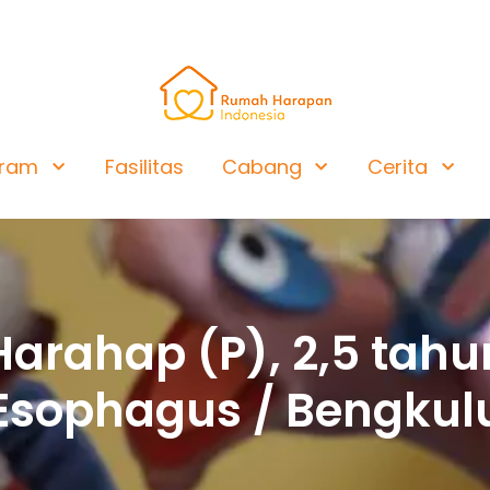
gram
Fasilitas
Cabang
Cerita
 Harahap (P), 2,5 tahu
Esophagus / Bengkul