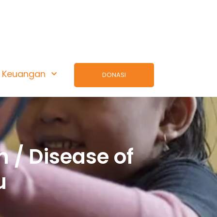
Keuangan
DONASI
n / Disease of
u