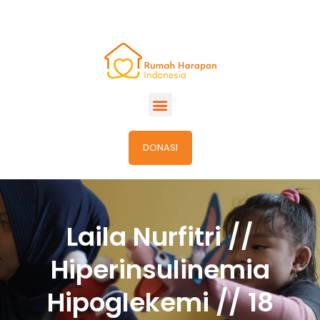
DONASI
Laila Nurfitri //
Hiperinsulinemia
Hipoglekemi // 18