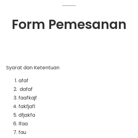
Form Pemesanan
Syarat dan Ketentuan
afaf
dafaf
faafkajf
fakfjafl
dfjakfa
lfaa
fau